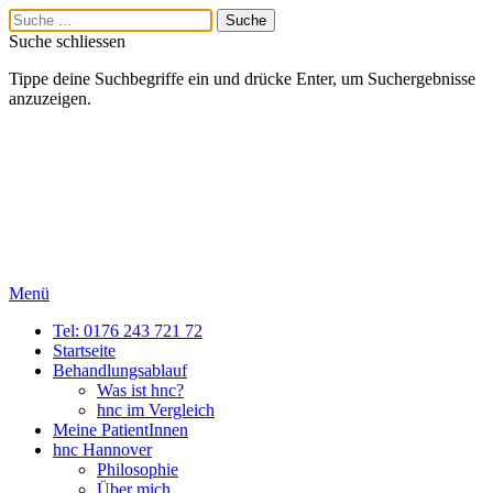
Suche schliessen
Tippe deine Suchbegriffe ein und drücke Enter, um Suchergebnisse
anzuzeigen.
Menü
Tel: 0176 243 721 72
Startseite
Behandlungsablauf
Was ist hnc?
hnc im Vergleich
Meine PatientInnen
hnc Hannover
Philosophie
Über mich