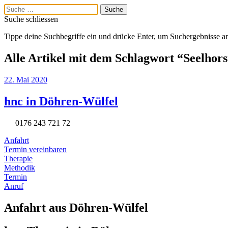
Suche schliessen
Tippe deine Suchbegriffe ein und drücke Enter, um Suchergebnisse a
Alle Artikel mit dem Schlagwort “
Seelhors
22. Mai 2020
hnc in Döhren-Wülfel
Menü
0176 243 721 72
Tel: 0176 243 721 72
Anfahrt
Startseite
Termin vereinbaren
Behandlungsablauf
Therapie
Was ist hnc?
Methodik
hnc im Vergleich
Termin
Meine PatientInnen
Anruf
hnc Hannover
Philosophie
Anfahrt aus Döhren-Wülfel
Über mich
Preise
Krankheitsbilder