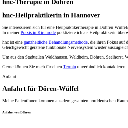
hnc-Therapie in Döhren
Kontakt
Anfahrt
hnc-Heilpraktikerin in Hannover
Impressum
Suche
Sie interessieren sich für eine Heilpraktikertherapie in Döhren-Wülfel
In meiner
Praxis in Kirchrode
praktiziere ich als Heilpraktikerin übe
hnc ist eine
ganzheitliche Behandlungsmethode
, die ihren Fokus auf
Gleichgewicht geratene funktionale Nervensystem wieder auszugleic
Um aus den Stadtteilen Waldhausen, Waldheim, Döhren, Seelhorst, Wülf
Gerne können Sie mich für einen
Termin
unverbindlich kontaktieren.
Anfahrt
Anfahrt für Dören-Wülfel
Meine PatientInnen kommen aus dem gesamten norddeutschen Raum 
Anfahrt von Döhren